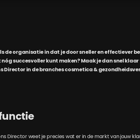
 als de organisatie in dat je door sneller en effectiever b
nóg succesvoller kunt maken? Maak je dan snel klaar 
Director in de branches cosmetica & gezondheidsver
functie
s Director weet je precies wat er in de markt van jouw kla