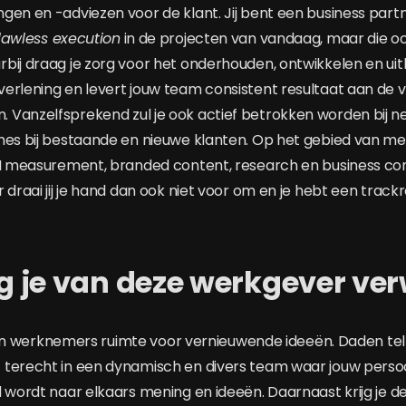
gen en -adviezen voor de klant. Jij bent een business partn
flawless execution
in de projecten van vandaag, maar die ook
bij draag je zorg voor het onderhouden, ontwikkelen en ui
erlening en levert jouw team consistent resultaat aan de v
Vanzelfsprekend zul je ook actief betrokken worden bij n
hes bij bestaande en nieuwe klanten. Op het gebied van m
PI measurement, branded content, research en business co
 draai jij je hand dan ook niet voor om en je hebt een track
 je van deze werkgever ve
rijgen werknemers ruimte voor vernieuwende ideeën. Daden t
terecht in een dynamisch en divers team waar jouw persoon
 wordt naar elkaars mening en ideeën. Daarnaast krijg je de