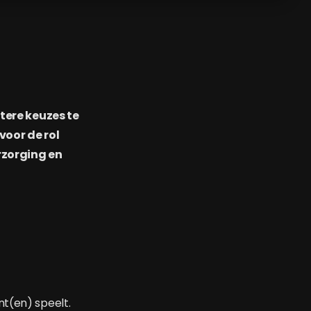
etere keuzes te
voor de rol
zorging en
nt(en) speelt.