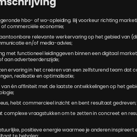
mschrijving
geronde hbo- of wo-opleiding. Bij voorkeur richting market
 of commerciële economie;
 aantoonbare relevante werkervaring op het gebied van (di
unicatie en/of media-advies;
ng met functioneel leidinggeven binnen een digitaal market
f aan adverteerderszijde;
n ervaring in het creëren van een zelfsturend team dat co
ngen, realisatie en optimalisatie;
 van én affiniteit met de laatste ontwikkelingen op het gebie
logie;
eus, hebt commercieel inzicht en bent resultaat gedreven;
aat complexe vraagstukken om te zetten in concreet en res
tuurlijke, positieve energie waarmee je anderen inspireert
ltaat te behalen;