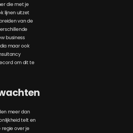
er die met je
 lijnen uitzet
tbreiden van de
erschillende
ew business
edia maar ook
nsultancy
record om dit te
rwachten
ellen meer dan
lijkheid telt en
 regie over je