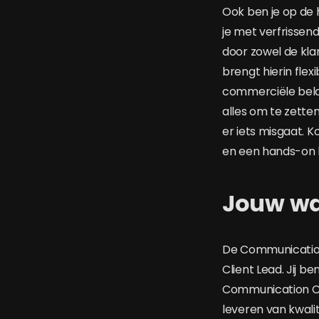
Ook ben je op de 
je met verfrissen
door zowel de kla
brengt hierin flexi
commerciële belang
alles om te zetten
er iets misgaat. K
en een hands-on b
Jouw w
De Communications
Client Lead. Jij
Communication Con
leveren van kwali