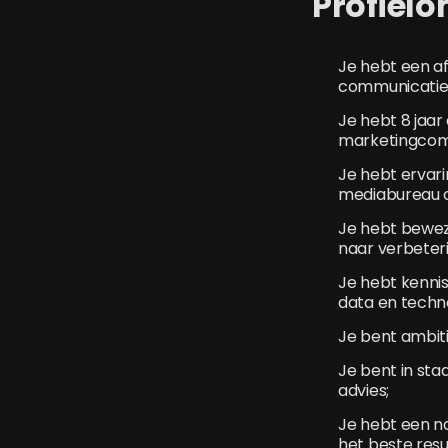
Profielo
Je hebt een af
communicatie
Je hebt 8 jaar
marketingcomm
Je hebt ervari
mediabureau o
Je hebt beweze
naar verbeteri
Je hebt kennis
data en techno
Je bent ambiti
Je bent in st
advies;
Je hebt een na
het beste resu