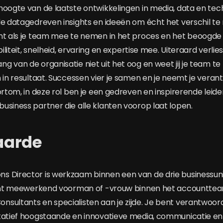
hoogte van de laatste ontwikkelingen in media, data en te
de datagedreven insights en ideeën om écht het verschil te 
nt als je team mee te nemen in het proces en het beoogde re
biliteit, snelheid, ervaring en expertise mee. Uiteraard verlies
 van de organisatie niet uit het oog en weet jij je team te
 in resultaat. Successen vier je samen en je neemt je verant
ortom, in deze rol ben je een gedreven en inspirerende leid
usiness partner die alle klanten voorop laat lopen.
aarde
 Director is werkzaam binnen een van de drie businessuni
 bent meewerkend voorman of -vrouw binnen het accountte
sultants en specialisten aan je zijde. Je bent verantwoord
tatief hoogstaande en innovatieve media, communicatie en