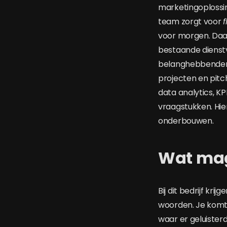
marketingoplossin
team zorgt voor
voor morgen. Daar
bestaande dienstv
belanghebbenden. 
projecten en pitc
data analytics, K
vraagstukken. Hier
onderbouwen.
Wat mag
Bij dit bedrijf k
woorden. Je komt 
waar er geluisterd