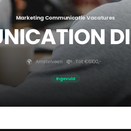
Marketing Communicatie Vacatures
ICATION D
🌍️
💸
Amstelveen
Tot €6100,-
Ingevuld