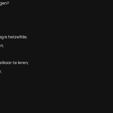
ijgen?
g is hetzelfde;
n;
elkaar te leren;
;