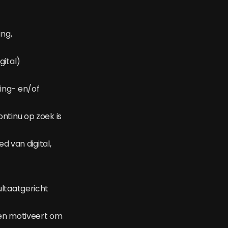
ing,
gital)
ing- en/of
ntinu op zoek is
d van digital,
ultaatgericht
 en motiveert om