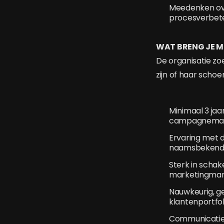
Meedenken ov
procesverbeter
WAT BRENG JE M
De organisatie zoe
zijn of haar scho
Minimaal 3 jaa
campagnemana
Ervaring met d
naamsbekend
Sterk in scha
marketingmana
Nauwkeurig, ge
klantenportfol
Communicatief