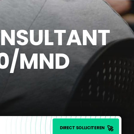
ONSULTANT
00/MND
🚀
DIRECT SOLLICITEREN