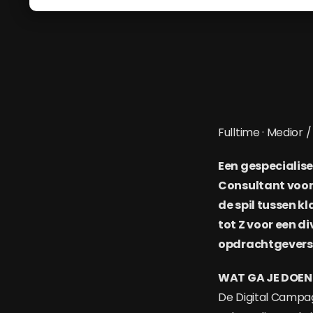
Fulltime · Medior 
Een gespecialis
Consultant voor 
de spil tussen k
tot Z voor een d
opdrachtgevers
WAT GA JE DOEN
De Digital Campag