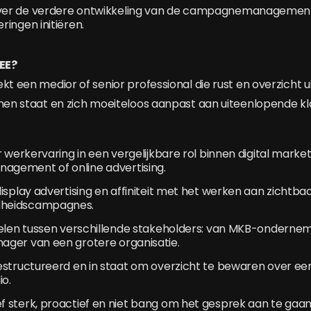
er de verdere ontwikkeling van de campagnemanagement
ingen initiëren.
EE?
kt een medior of senior professional die rust en overzicht uit
enen staat en zich moeiteloos aanpast aan uiteenlopende kla
r werkervaring in een vergelijkbare rol binnen digital market
gement of online advertising.
isplay advertising en affiniteit met het werken aan zichtba
heidscampagnes.
kelen tussen verschillende stakeholders: van MKB-ondernem
ger van een grotere organisatie.
structureerd en in staat om overzicht te bewaren over een
io.
 sterk, proactief en niet bang om het gesprek aan te gaa