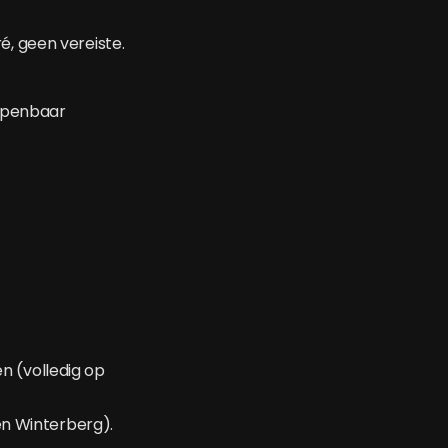
é, geen vereiste.
 openbaar
n (volledig op
 en Winterberg).