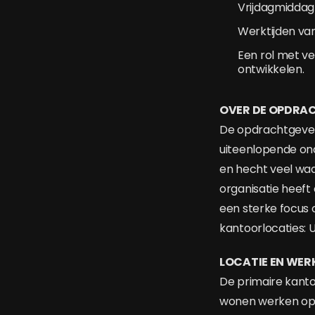
Vrijdagmiddag
Werktijden van
Een rol met ve
ontwikkelen.
OVER DE OPDRA
De opdrachtgever 
uiteenlopende on
en hecht veel wa
organisatie heeft
een sterke focus o
kantoorlocaties: 
LOCATIE EN WE
De primaire kanto
wonen werken op m