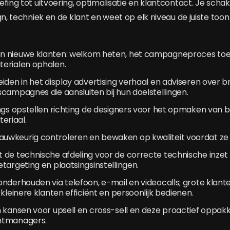
fing tot uitvoering, optimalisatie en klantcontact. Je schake
gn, techniek en de klant en weet op elk niveau de juiste toon
 nieuwe klanten: welkom heten, het campagneproces toe
erialen ophalen.
iden in het display advertising verhaal en adviseren over 
campagnes die aansluiten bij hun doelstellingen.
ngs opstellen richting de designers voor het opmaken van 
riaal.
wkeurig controleren en bewaken op kwaliteit voordat ze l
 de technische afdeling voor de correcte technische inze
targeting en plaatsingsinstellingen.
nderhouden via telefoon, e-mail en videocalls; grote klan
 kleinere klanten efficiënt en persoonlijk bedienen.
 kansen voor upsell en cross-sell en deze proactief oppak
ntmanagers.