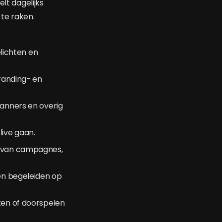
lt dagelijks
 te raken.
lichten en
branding- en
banners en overig
ive gaan.
t van campagnes,
ten begeleiden op
ken of doorspelen