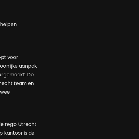
 helpen
opt voor
oonlijke aanpak
aargemaakt. De
n hecht team en
 twee
de regio Utrecht
 kantoor is de