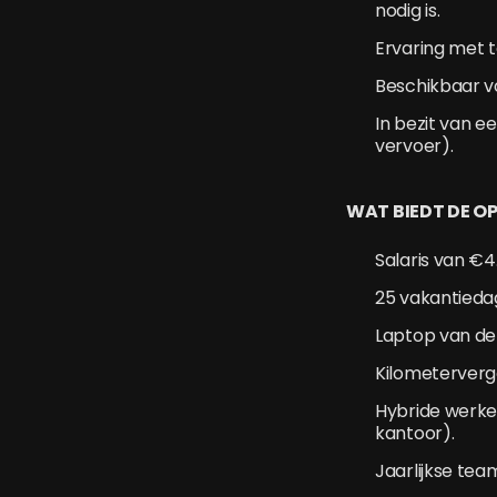
nodig is.
Ervaring met t
Beschikbaar vo
In bezit van e
vervoer).
WAT BIEDT DE 
Salaris van €
25 vakantieda
Laptop van de
Kilometerverg
Hybride werke
kantoor).
Jaarlijkse tea