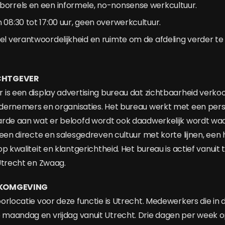
borrels en een informele, no-nonsense werkcultuur.
 08:30 tot 17:00 uur, geen overwerkcultuur.
el verantwoordelijkheid en ruimte om de afdeling verder te
CHTGEVER
is een display advertising bureau dat zichtbaarheid verko
dernemers en organisaties. Het bureau werkt met een pers
arde aan wat er beloofd wordt ook daadwerkelijk wordt w
 een directe en salesgedreven cultuur met korte lijnen, ee
p kwaliteit en klantgerichtheid. Het bureau is actief vanuit
Utrecht en Zwaag.
RKOMGEVING
orlocatie voor deze functie is Utrecht. Medewerkers die in 
aandag en vrijdag vanuit Utrecht. Drie dagen per week op