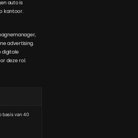
en auto is
p kantoor.
ampagnemanager,
ne advertising.
 digitale
r deze rol.
p basis van 40