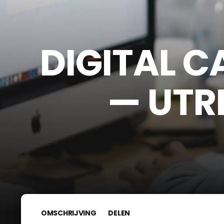
DIGITAL 
— UTR
OMSCHRIJVING
DELEN