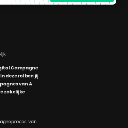
ijk
Digital Campagne
 deze rol ben jij
ampagnes van A
e zakelijke
pagneproces: van