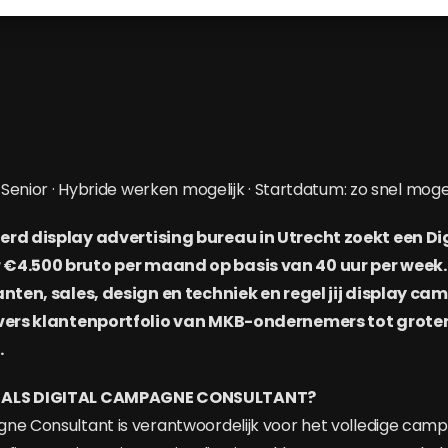
/ Senior · Hybride werken mogelijk · Startdatum: zo snel mogel
eerd display advertising bureau in Utrecht zoekt een 
€4.500 bruto per maand op basis van 40 uur per week. In
lanten, sales, design en techniek en regel jij display c
ivers klantenportfolio van MKB-ondernemers tot groter
.
 ALS DIGITAL CAMPAGNE CONSULTANT?
ne Consultant is verantwoordelijk voor het volledige cam