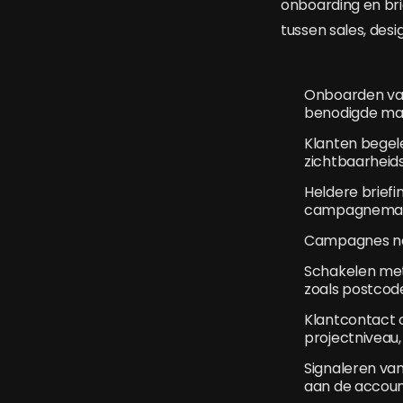
onboarding en brie
tussen sales, desi
Onboarden van
benodigde mat
Klanten begele
zichtbaarheids
Heldere briefi
campagnemate
Campagnes nau
Schakelen met
zoals postcode
Klantcontact o
projectniveau,
Signaleren van
aan de accou