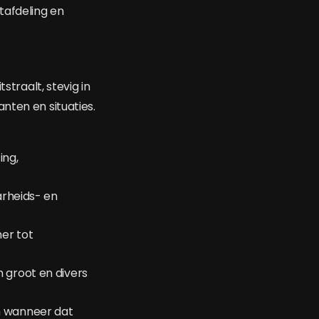
afdeling en
straalt, stevig in
nten en situaties.
ing,
arheids- en
er tot
 groot en divers
n wanneer dat