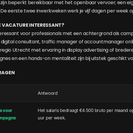
 zijn beperkt bereikbaar met het openbaar vervoer; een eig
De eerste twee inwerkweken werk je vijf dagen per week o
ZE VACATURE INTERESSANT?
interessant voor professionals met een achtergrond als c
 digital consultant, traffic manager of accountmanager onli
regio Utrecht met ervaring in display advertising of bredere
s en een hands-on mentaliteit zijn bij uitstek geschikt voo
VRAGEN
Antwoord
is voor
Het salaris bedraagt €4.500 bruto per maand o
ampagne
uur per week.