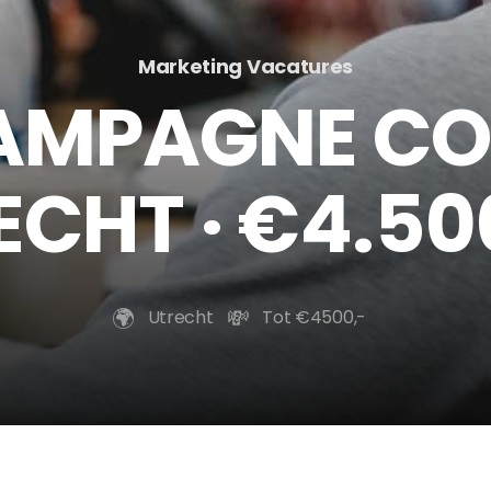
Marketing Vacatures
CAMPAGNE C
ECHT · €4.5
🌍️
💸
Utrecht
Tot €4500,-