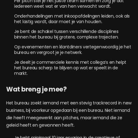
Per pitch stel je het juiste team samen en zorg je dat
iedereen weet wat er van hen verwacht wordt.
Onderhandelingen met inkoopafdelingen leiden, ook als
het lastig wordt, daar moet je van houden.
Je bent de schakel tussen verschillende disciplines
binnen het bureau bij grotere, complexe trajecten.
Op evenementen en klantdiners vertegenwoordig je het
bureau en vergroot je je netwerk.
Je deelt je commerciele kennis met collega’s en helpt
het bureau scherp te blijven op wat er speelt in de
markt.
Wat breng je mee?
Het bureau zoekt iemand met een stevig trackrecord in new
business, bij voorkeur opgedaan bij een bureau. Niet iemand
die heeft meegewerkt aan pitches, maar iemand die ze
geleid heeft en gewonnen heeft.
Je hebt minimaal 10 jaar ervaring in de creatieve of