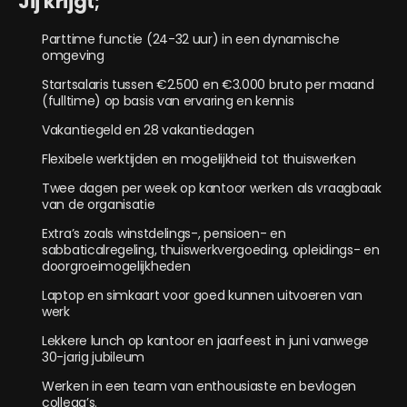
Jij krijgt;
Parttime functie (24-32 uur) in een dynamische
omgeving
Startsalaris tussen €2.500 en €3.000 bruto per maand
(fulltime) op basis van ervaring en kennis
Vakantiegeld en 28 vakantiedagen
Flexibele werktijden en mogelijkheid tot thuiswerken
Twee dagen per week op kantoor werken als vraagbaak
van de organisatie
Extra’s zoals winstdelings-, pensioen- en
sabbaticalregeling, thuiswerkvergoeding, opleidings- en
doorgroeimogelijkheden
Laptop en simkaart voor goed kunnen uitvoeren van
werk
Lekkere lunch op kantoor en jaarfeest in juni vanwege
30-jarig jubileum
Werken in een team van enthousiaste en bevlogen
collega’s.