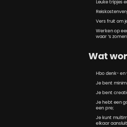
Leuke tripjes 
Reiskostenver
Vers fruit om j
Werken op een 
waar ‘s zomer
Wat wor
Hbo denk- en 
Je bent minim
Je bent creat
Je hebt een go
een pre;
Je kunt multim
elkaar aanslui