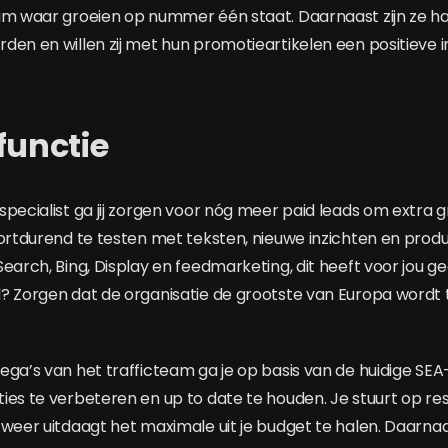
eam waar groeien op nummer één staat. Daarnaast zijn ze 
den en willen zij met hun promotieartikelen een positiev
functie
pecialist ga jij zorgen voor nóg meer paid leads om extra gr
oortdurend te testen met teksten, nieuwe inzichten en pro
Search, Bing, Display en feedmarketing, dit heeft voor jou 
? Zorgen dat de organisatie de grootste van Europa wordt
ega’s van het trafficteam ga je op basis van de huidige SEA
ies te verbeteren en up to date te houden. Je stuurt op resu
 weer uitdaagt het maximale uit je budget te halen. Daarnaa