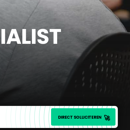
IALIST
🚀
DIRECT SOLLICITEREN