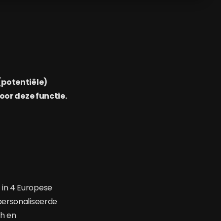
 (potentiële)
oor deze functie.
 in 4 Europese
personaliseerde
ch en