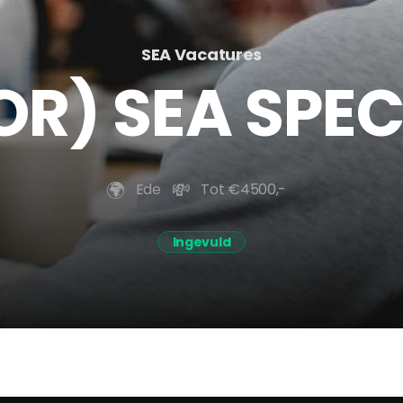
SEA Vacatures
OR) SEA SPEC
🌍️
💸
Ede
Tot €4500,-
Ingevuld