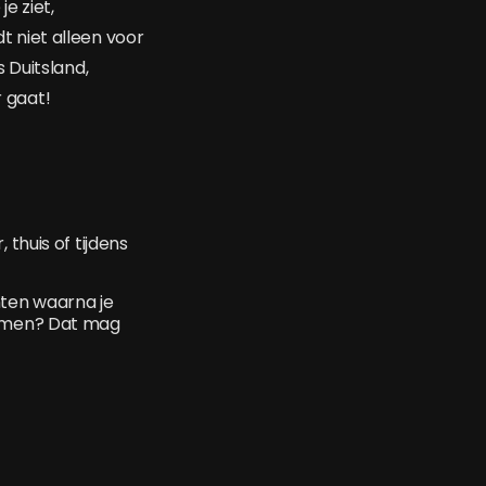
e ziet,
dt niet alleen voor
 Duitsland,
r gaat!
thuis of tijdens
ten waarna je
komen? Dat mag