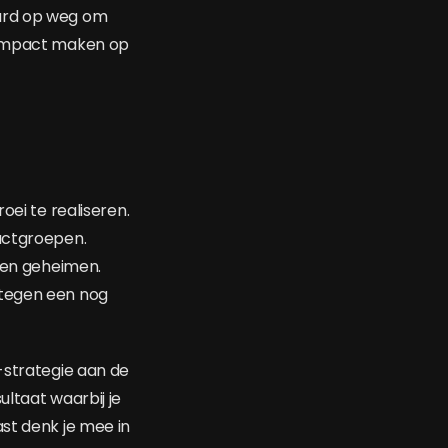
hard op weg om
e impact maken op
oei te realiseren.
ductgroepen.
geen geheimen.
 tegen een nog
-strategie aan de
ltaat waarbij je
st denk je mee in