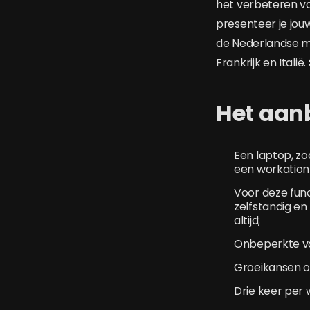
het verbeteren van
presenteer je jouw
de Nederlandse ma
Frankrijk en Itali
Het aan
Een laptop, zo
een workation 
Voor deze fun
zelfstandig e
altijd;
Onbeperkte va
Groeikansen op
Drie keer per 