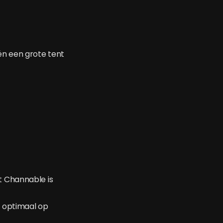
én een grote tent
t Channable is
e optimaal op