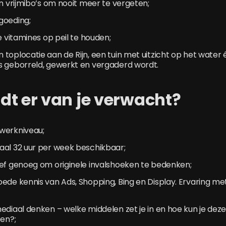
en vrijmibo’s om nooit meer te vergeten;
goeding;
e vitamines op peil te houden;
toplocatie aan de Rijn, een tuin met uitzicht op het water 
s geborreld, gewerkt en vergaderd wordt.
dt er van je verwacht?
werkniveau;
aal 32 uur per week beschikbaar;
ief genoeg om originele invalshoeken te bedenken;
ede kennis van Ads, Shopping, Bing en Display. Ervaring me
ediaal denken – welke middelen zet je in en hoe kun je dez
ten?;