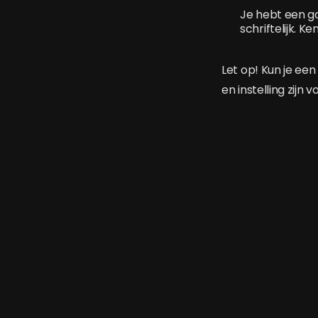
Je hebt een g
schriftelijk. K
Let op! Kun je ee
en instelling zijn