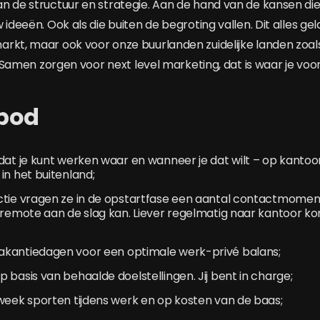
 de structuur en strategie. Aan de hand van de kansen die j
 ideeën. Ook als die buiten de begroting vallen. Dit alles gel
rkt, maar ook voor onze buurlanden zuidelijke landen zoals
ë. Samen zorgen voor next level marketing, dat is waar je voo
bod
dat je kunt werken waar en wanneer je dat wilt – op kantoor, 
in het buitenland;
ctie vragen ze in de opstartfase een aantal contactmomen
n remote aan de slag kan. Liever regelmatig naar kantoor 
kantiedagen voor een optimale werk-privé balans;
 basis van behaalde doelstellingen. Jij bent in charge;
week sporten tijdens werk en op kosten van de baas;