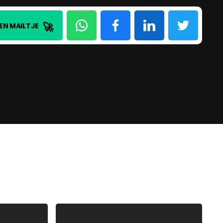
🚀
EN MAILTJE