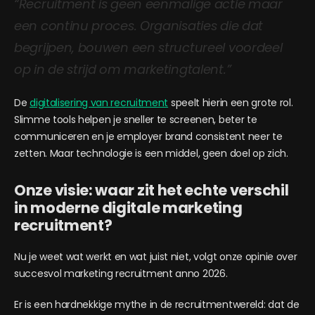
“Recruitment is geen eenmalige actie maar
een continu proces. Organisaties die dat
begrijpen, bouwen een structureel voordeel
op in de strijd om marketingtalent.”
De
digitalisering van recruitment
speelt hierin een grote rol.
Slimme tools helpen je sneller te screenen, beter te
communiceren en je employer brand consistent neer te
zetten. Maar technologie is een middel, geen doel op zich.
Onze visie: waar zit het echte verschil
in moderne digitale marketing
recruitment?
Nu je weet wat werkt en wat juist niet, volgt onze opinie over
succesvol marketing recruitment anno 2026.
Er is een hardnekkige mythe in de recruitmentwereld: dat de