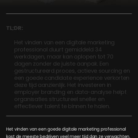
TL;DR:
Het vinden van een digitale marketing
professional duurt gemiddeld 34
werkdagen, maar kan oplopen tot 70
dagen zonder de juiste aanpak. Een
gestructureerd proces, actieve sourcing en
een goede candidate experience verkorten
deze tijd aanzienlijk. Het investeren in
employer branding en data-analyse helpt
organisaties structureel sneller en
effectiever talent te binnen te halen.
Het vinden van een goede digitale marketing professional
kost de meeste bedrijven veel meer tijd dan ze verwachten.