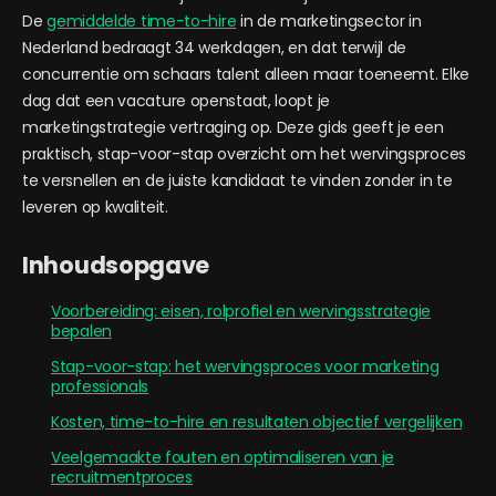
De
gemiddelde time-to-hire
in de marketingsector in
Nederland bedraagt 34 werkdagen, en dat terwijl de
concurrentie om schaars talent alleen maar toeneemt. Elke
dag dat een vacature openstaat, loopt je
marketingstrategie vertraging op. Deze gids geeft je een
praktisch, stap-voor-stap overzicht om het wervingsproces
te versnellen en de juiste kandidaat te vinden zonder in te
leveren op kwaliteit.
Inhoudsopgave
Voorbereiding: eisen, rolprofiel en wervingsstrategie
bepalen
Stap-voor-stap: het wervingsproces voor marketing
professionals
Kosten, time-to-hire en resultaten objectief vergelijken
Veelgemaakte fouten en optimaliseren van je
recruitmentproces