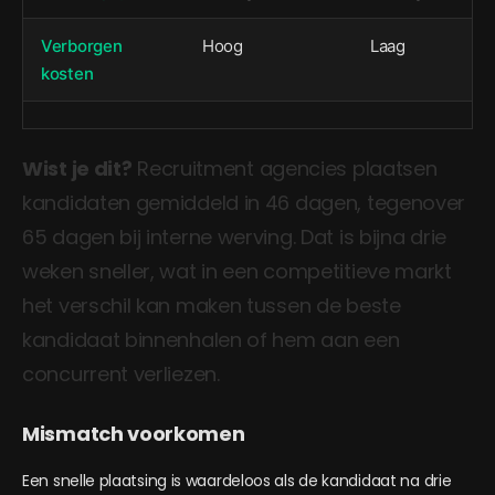
Verborgen
Hoog
Laag
kosten
Wist je dit?
Recruitment agencies plaatsen
kandidaten gemiddeld in 46 dagen, tegenover
65 dagen bij interne werving. Dat is bijna drie
weken sneller, wat in een competitieve markt
het verschil kan maken tussen de beste
kandidaat binnenhalen of hem aan een
concurrent verliezen.
Mismatch voorkomen
Een snelle plaatsing is waardeloos als de kandidaat na drie