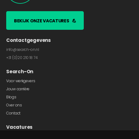
BEKIJK ONZE VACATURES
💪
Contactgegevens
info@search-on.nl
+31 (0)20 210 18 74
Search-On
Voor werkgevers
Jouw carrière
Blogs
Over ons
Contact
Vacatures
Online Marketing Vacatures