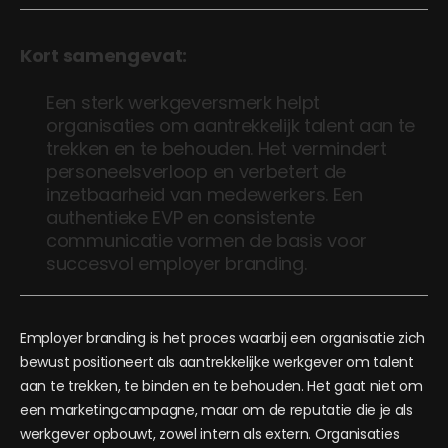
Kort samengevat:
Een sterk werkgeversmerk helpt
organisaties om aantrekkelijk talent aan te
trekken en te behouden. Het vermindert
personeelsverloop en verbetert de
inzetbaarheid van medewerkers. Een
authentieke EVP en consistente
communicatie vormen de basis voor
succesvol employer branding.
Employer branding is het proces waarbij een organisatie zich
bewust positioneert als aantrekkelijke werkgever om talent
aan te trekken, te binden en te behouden. Het gaat niet om
een marketingcampagne, maar om de reputatie die je als
werkgever opbouwt, zowel intern als extern. Organisaties