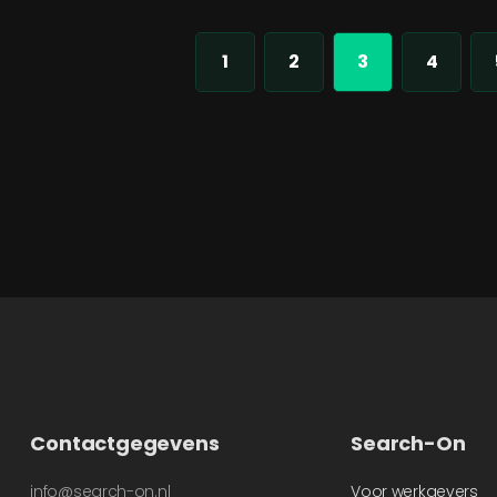
1
2
3
4
Contactgegevens
Search-On
info@search-on.nl
Voor werkgevers