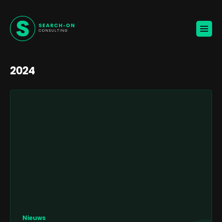
Home
Voor werkgevers
Vacatures
Over ons
Blogs
2024
Contact
Jouw carrière
🚀
KANDIDATEN ONTVANGEN
BROCHURE VOOR WERKGEVERS
Nieuws