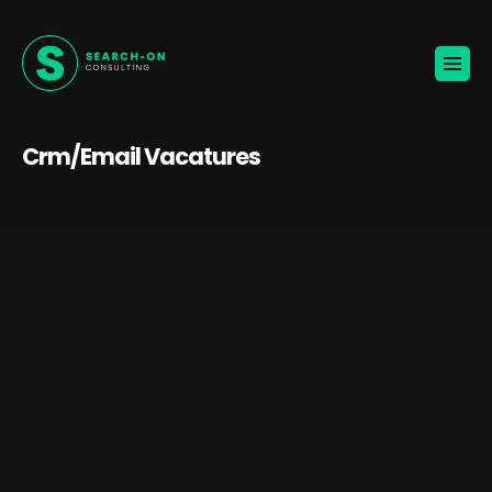
Home
Voor werkgevers
Vacatures
Over ons
Blogs
Crm/Email Vacatures
Contact
Jouw carrière
🚀
KANDIDATEN ONTVANGEN
BROCHURE VOOR WERKGEVERS