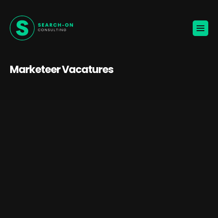
Home
Voor werkgevers
Vacatures
Over ons
Blogs
Marketeer Vacatures
Contact
Jouw carrière
🚀
KANDIDATEN ONTVANGEN
BROCHURE VOOR WERKGEVERS